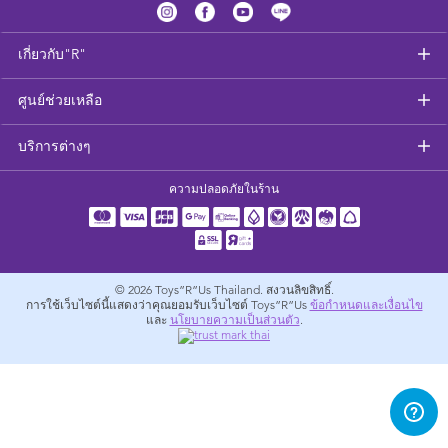
อุปกรณ์ป้อนอาหารและอาหาร
เกี่ยวกับ"R"
สุขภาพและความปลอดภัย
ศูนย์ช่วยเหลือ
ที่นอนและเฟอร์นิเจอร์ดูแลเด็กเล็ก
บริการต่างๆ
รถเข็นเด็ก
ความปลอดภัยในร้าน
อุปกรณ์สำหรับผู้ตั้งครรภ์
ผ้าเช็ดตัวและเครื่องนอน
© 2026
Toys”R”Us Thailand. สงวนลิขสิทธิ์.
การใช้เว็บไซต์นี้แสดงว่าคุณยอมรับเว็บไซต์ Toys”R”Us
ข้อกำหนดและเงื่อนไข
และ
นโยบายความเป็นส่วนตัว
.
อุปกรณ์การท่องเที่ยว
แบตเตอรี่