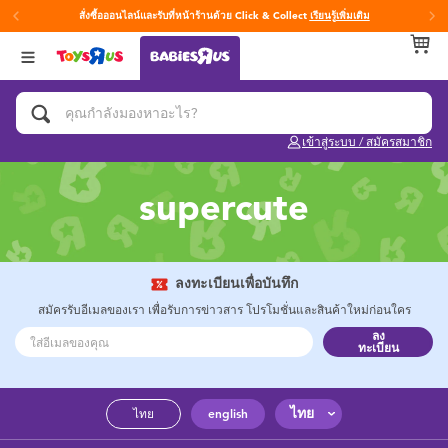
สั่งซื้อออนไลน์และรับที่หน้าร้านด้วย Click & Collect
เรียนรู้เพิ่มเติม
กลับ
กลับ
กลับ
หมวดหมู่
แบรนด์
Age
ดูทั้งหมด
แผ่นรองนอนเพลย์ยิม
Fisher-Price ฟิชเชอร์ ไพรซ์
0~2 ปี
เข้าสู่ระบบ / สมัครสมาชิก
ของเล่นสำหรับเด็กทารกและวัยหัดเดิน
3~4 ปี
supercute
ของขวัญและของฝากสำหรับเด็กทารก
5~7 ปี
อุปกรณ์ฝึกการอาบน้ำและการขับถ่าย
8~11 ปี
ลงทะเบียนเพื่อบันทึก
สมัครรับอีเมลของเรา เพื่อรับการข่าวสาร โปรโมชั่นและสินค้าใหม่ก่อนใคร
ลง
คาร์ซีทและเบาะเสริมที่นั่ง
12~14 ปี
ทะเบียน
ผ้าอ้อมและทิชชู่เปียก
14+ ปี
ไทย
ไทย
english