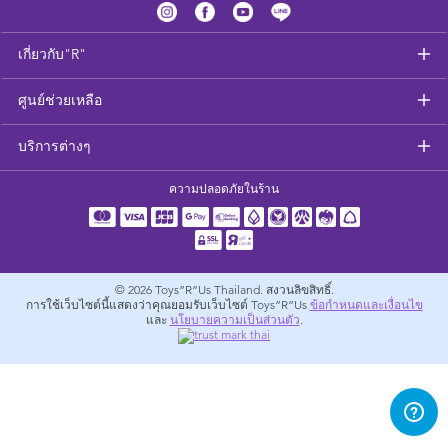
อุปกรณ์ป้อนอาหารและอาหาร
เกี่ยวกับ"R"
สุขภาพและความปลอดภัย
ศูนย์ช่วยเหลือ
ที่นอนและเฟอร์นิเจอร์ดูแลเด็กเล็ก
บริการต่างๆ
รถเข็นเด็ก
ความปลอดภัยในร้าน
อุปกรณ์สำหรับผู้ตั้งครรภ์
ผ้าเช็ดตัวและเครื่องนอน
© 2026
Toys”R”Us Thailand. สงวนลิขสิทธิ์.
การใช้เว็บไซต์นี้แสดงว่าคุณยอมรับเว็บไซต์ Toys”R”Us
ข้อกำหนดและเงื่อนไข
และ
นโยบายความเป็นส่วนตัว
.
อุปกรณ์การท่องเที่ยว
แบตเตอรี่