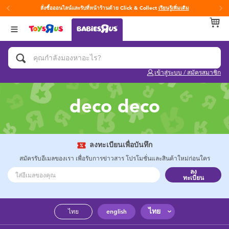
สั่งซื้อออนไลน์และรับที่หน้าร้านด้วย Click & Collect
เรียนรู้เพิ่มเติม
กลับ
กลับ
กลับ
หมวดหมู่
แบรนด์
Age
ดูทั้งหมด
แผ่นรองนอนเพลย์ยิม
Fisher-Price ฟิชเชอร์ ไพรซ์
0~2 ปี
เข้าสู่ระบบ / สมัครสมาชิก
ของเล่นสำหรับเด็กทารกและวัยหัดเดิน
3~4 ปี
deco deco
ของขวัญและของฝากสำหรับเด็กทารก
5~7 ปี
อุปกรณ์ฝึกการอาบน้ำและการขับถ่าย
8~11 ปี
ลงทะเบียนเพื่อบันทึก
สมัครรับอีเมลของเรา เพื่อรับการข่าวสาร โปรโมชั่นและสินค้าใหม่ก่อนใคร
ลง
คาร์ซีทและเบาะเสริมที่นั่ง
12~14 ปี
ทะเบียน
ผ้าอ้อมและทิชชู่เปียก
14+ ปี
ไทย
ไทย
english