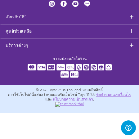
อุปกรณ์ป้อนอาหารและอาหาร
เกี่ยวกับ"R"
สุขภาพและความปลอดภัย
ศูนย์ช่วยเหลือ
ที่นอนและเฟอร์นิเจอร์ดูแลเด็กเล็ก
บริการต่างๆ
รถเข็นเด็ก
ความปลอดภัยในร้าน
อุปกรณ์สำหรับผู้ตั้งครรภ์
ผ้าเช็ดตัวและเครื่องนอน
© 2026
Toys”R”Us Thailand. สงวนลิขสิทธิ์.
การใช้เว็บไซต์นี้แสดงว่าคุณยอมรับเว็บไซต์ Toys”R”Us
ข้อกำหนดและเงื่อนไข
และ
นโยบายความเป็นส่วนตัว
.
อุปกรณ์การท่องเที่ยว
แบตเตอรี่