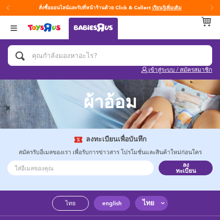
สั่งซื้อออนไลน์และรับที่หน้าร้านด้วย Click & Collect
เรียนรู้เพิ่มเติม
กลับ
กลับ
กลับ
หมวดหมู่
แบรนด์
Age
ดูทั้งหมด
แผ่นรองนอนเพลย์ยิม
Fisher-Price ฟิชเชอร์ ไพรซ์
0~2 ปี
เข้าสู่ระบบ / สมัครสมาชิก
ของเล่นสำหรับเด็กทารกและวัยหัดเดิน
3~4 ปี
ผ้าอ้อม
ของขวัญและของฝากสำหรับเด็กทารก
5~7 ปี
อุปกรณ์ฝึกการอาบน้ำและการขับถ่าย
8~11 ปี
ลงทะเบียนเพื่อบันทึก
สมัครรับอีเมลของเรา เพื่อรับการข่าวสาร โปรโมชั่นและสินค้าใหม่ก่อนใคร
ลง
คาร์ซีทและเบาะเสริมที่นั่ง
12~14 ปี
ทะเบียน
ผ้าอ้อมและทิชชู่เปียก
14+ ปี
ไทย
ไทย
english