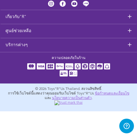
อุปกรณ์ป้อนอาหารและอาหาร
เกี่ยวกับ"R"
สุขภาพและความปลอดภัย
ศูนย์ช่วยเหลือ
ที่นอนและเฟอร์นิเจอร์ดูแลเด็กเล็ก
บริการต่างๆ
รถเข็นเด็ก
ความปลอดภัยในร้าน
อุปกรณ์สำหรับผู้ตั้งครรภ์
ผ้าเช็ดตัวและเครื่องนอน
© 2026
Toys”R”Us Thailand. สงวนลิขสิทธิ์.
การใช้เว็บไซต์นี้แสดงว่าคุณยอมรับเว็บไซต์ Toys”R”Us
ข้อกำหนดและเงื่อนไข
และ
นโยบายความเป็นส่วนตัว
.
อุปกรณ์การท่องเที่ยว
แบตเตอรี่