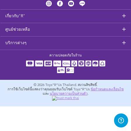
อุปกรณ์ป้อนอาหารและอาหาร
เกี่ยวกับ"R"
สุขภาพและความปลอดภัย
ศูนย์ช่วยเหลือ
ที่นอนและเฟอร์นิเจอร์ดูแลเด็กเล็ก
บริการต่างๆ
รถเข็นเด็ก
ความปลอดภัยในร้าน
อุปกรณ์สำหรับผู้ตั้งครรภ์
ผ้าเช็ดตัวและเครื่องนอน
© 2026
Toys”R”Us Thailand. สงวนลิขสิทธิ์.
การใช้เว็บไซต์นี้แสดงว่าคุณยอมรับเว็บไซต์ Toys”R”Us
ข้อกำหนดและเงื่อนไข
และ
นโยบายความเป็นส่วนตัว
.
อุปกรณ์การท่องเที่ยว
แบตเตอรี่