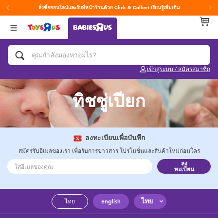
สั่งซื้อออนไลน์และรับที่หน้าร้านด้วย Click & Collect
เรียนรู้เพิ่มเติม
กลับ
กลับ
กลับ
หมวดหมู่
แบรนด์
Age
ดูทั้งหมด
แผ่นรองนอนเพลย์ยิม
Fisher-Price ฟิชเชอร์ ไพรซ์
0~2 ปี
เข้าสู่ระบบ / สมัครสมาชิก
ของเล่นสำหรับเด็กทารกและวัยหัดเดิน
3~4 ปี
ทิชชู่เปียก
ของขวัญและของฝากสำหรับเด็กทารก
5~7 ปี
อุปกรณ์ฝึกการอาบน้ำและการขับถ่าย
8~11 ปี
ลงทะเบียนเพื่อบันทึก
สมัครรับอีเมลของเรา เพื่อรับการข่าวสาร โปรโมชั่นและสินค้าใหม่ก่อนใคร
ลง
คาร์ซีทและเบาะเสริมที่นั่ง
12~14 ปี
ทะเบียน
ผ้าอ้อมและทิชชู่เปียก
14+ ปี
ไทย
ไทย
english