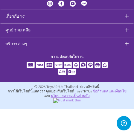
อุปกรณ์ป้อนอาหารและอาหาร
เกี่ยวกับ"R"
สุขภาพและความปลอดภัย
ศูนย์ช่วยเหลือ
ที่นอนและเฟอร์นิเจอร์ดูแลเด็กเล็ก
บริการต่างๆ
รถเข็นเด็ก
ความปลอดภัยในร้าน
อุปกรณ์สำหรับผู้ตั้งครรภ์
ผ้าเช็ดตัวและเครื่องนอน
© 2026
Toys”R”Us Thailand. สงวนลิขสิทธิ์.
การใช้เว็บไซต์นี้แสดงว่าคุณยอมรับเว็บไซต์ Toys”R”Us
ข้อกำหนดและเงื่อนไข
และ
นโยบายความเป็นส่วนตัว
.
อุปกรณ์การท่องเที่ยว
แบตเตอรี่