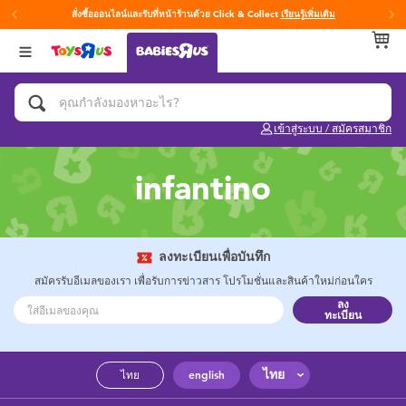
สั่งซื้อออนไลน์และรับที่หน้าร้านด้วย Click & Collect
เรียนรู้เพิ่มเติม
กลับ
กลับ
กลับ
หมวดหมู่
แบรนด์
Age
ดูทั้งหมด
แผ่นรองนอนเพลย์ยิม
Fisher-Price ฟิชเชอร์ ไพรซ์
0~2 ปี
เข้าสู่ระบบ / สมัครสมาชิก
ของเล่นสำหรับเด็กทารกและวัยหัดเดิน
3~4 ปี
infantino
ของขวัญและของฝากสำหรับเด็กทารก
5~7 ปี
อุปกรณ์ฝึกการอาบน้ำและการขับถ่าย
8~11 ปี
ลงทะเบียนเพื่อบันทึก
สมัครรับอีเมลของเรา เพื่อรับการข่าวสาร โปรโมชั่นและสินค้าใหม่ก่อนใคร
ลง
คาร์ซีทและเบาะเสริมที่นั่ง
12~14 ปี
ทะเบียน
ผ้าอ้อมและทิชชู่เปียก
14+ ปี
ไทย
ไทย
english