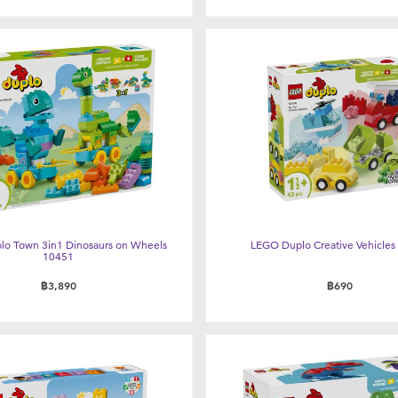
o Town 3in1 Dinosaurs on Wheels
LEGO Duplo Creative Vehicles
10451
฿3,890
฿690