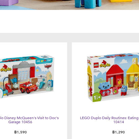
o Disney McQueen's Visit to Doc's
LEGO Duplo Daily Routines: Eatin
Garage 10456
10414
฿1,590
฿1,290