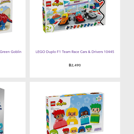
 Green Goblin
LEGO Duplo F1 Team Race Cars & Drivers 10445
฿2,490