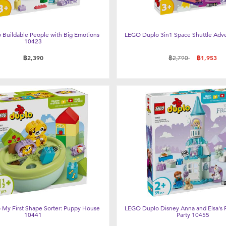
Buildable People with Big Emotions
LEGO Duplo 3in1 Space Shuttle Adv
10423
ลดราคาจาก
ถึง
฿2,390
฿2,790
฿1,953
My First Shape Sorter: Puppy House
LEGO Duplo Disney Anna and Elsa's 
10441
Party 10455