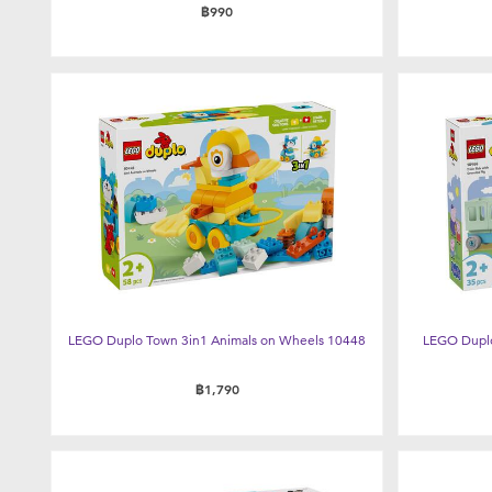
฿990
LEGO Duplo Town 3in1 Animals on Wheels 10448
LEGO Duplo
฿1,790