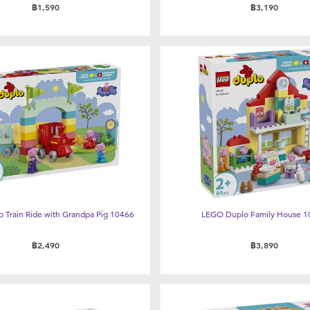
฿1,590
฿3,190
 Train Ride with Grandpa Pig 10466
LEGO Duplo Family House 1
฿2,490
฿3,890