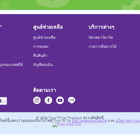
R"
ศูนย์ช่วยเหลือ
บริการต่างๆ
ศูนย์ช่วยเหลือ
บัตรสตาร์คาร์ด
การขนส่ง
รายการที่อยากได้
คืนสินค้า
ุกของเจฟฟรีย์
บัญชีของฉัน
ติดตามเรา
© 2026
Toys”R”Us Thailand. สงวนลิขสิทธิ์.
บไซต์นี้แสดงว่าคุณยอมรับเว็บไซต์ Toys”R”Us
ข้อกำหนดและเงื่อนไข
และ
นโยบายความเป