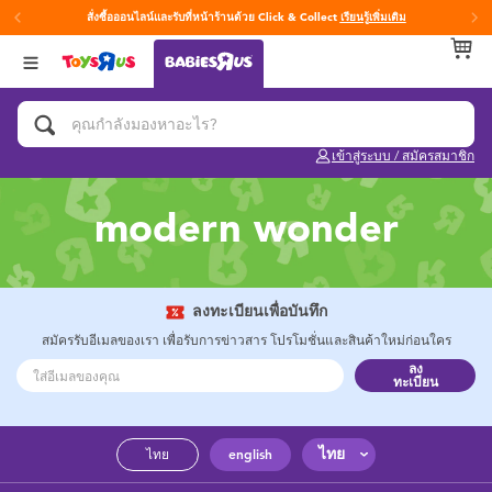
สั่งซื้อออนไลน์และรับที่หน้าร้านด้วย Click & Collect
เรียนรู้เพิ่มเติม
กลับ
กลับ
กลับ
หมวดหมู่
แบรนด์
Age
ดูทั้งหมด
แผ่นรองนอนเพลย์ยิม
Fisher-Price ฟิชเชอร์ ไพรซ์
0~2 ปี
เข้าสู่ระบบ / สมัครสมาชิก
ของเล่นสำหรับเด็กทารกและวัยหัดเดิน
3~4 ปี
modern wonder
ของขวัญและของฝากสำหรับเด็กทารก
5~7 ปี
อุปกรณ์ฝึกการอาบน้ำและการขับถ่าย
8~11 ปี
ลงทะเบียนเพื่อบันทึก
สมัครรับอีเมลของเรา เพื่อรับการข่าวสาร โปรโมชั่นและสินค้าใหม่ก่อนใคร
ลง
คาร์ซีทและเบาะเสริมที่นั่ง
12~14 ปี
ทะเบียน
ผ้าอ้อมและทิชชู่เปียก
14+ ปี
ไทย
ไทย
english