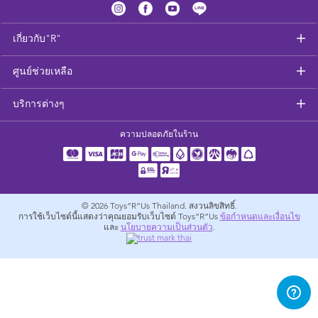
อุปกรณ์ป้อนอาหารและอาหาร
เกี่ยวกับ"R"
สุขภาพและความปลอดภัย
ศูนย์ช่วยเหลือ
ที่นอนและเฟอร์นิเจอร์ดูแลเด็กเล็ก
บริการต่างๆ
รถเข็นเด็ก
ความปลอดภัยในร้าน
อุปกรณ์สำหรับผู้ตั้งครรภ์
ผ้าเช็ดตัวและเครื่องนอน
© 2026
Toys”R”Us Thailand. สงวนลิขสิทธิ์.
การใช้เว็บไซต์นี้แสดงว่าคุณยอมรับเว็บไซต์ Toys”R”Us
ข้อกำหนดและเงื่อนไข
และ
นโยบายความเป็นส่วนตัว
.
อุปกรณ์การท่องเที่ยว
แบตเตอรี่