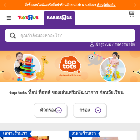
สั่งซื้อออนไลน์และรับที่หน้าร้านด้วย Click & Collect
เรียนรู้เพิ่มเติม
กลับ
กลับ
กลับ
หมวดหมู่
แบรนด์
Age
ดูทั้งหมด
แผ่นรองนอนเพลย์ยิม
Fisher-Price ฟิชเชอร์ ไพรซ์
0~2 ปี
เข้าสู่ระบบ / สมัครสมาชิก
ของเล่นสำหรับเด็กทารกและวัยหัดเดิน
3~4 ปี
ของขวัญและของฝากสำหรับเด็กทารก
5~7 ปี
อุปกรณ์ฝึกการอาบน้ำและการขับถ่าย
8~11 ปี
top tots ท็อป ท็อทส์ ของเล่นเสริมพัฒนาการ ก่อนวัยเรียน
คาร์ซีทและเบาะเสริมที่นั่ง
12~14 ปี
ตัวกรอง
กรอง
ผ้าอ้อมและทิชชู่เปียก
14+ ปี
เฉพาะร้านเรา
เฉพาะร้านเรา