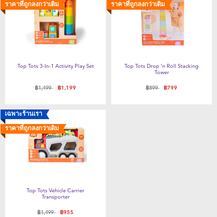
อุปกรณ์ป้อนอาหารและอาหาร
ราคาที่ถูกลงกว่าเดิม
ราคาที่ถูกลงกว่าเดิม
สุขภาพและความปลอดภัย
ที่นอนและเฟอร์นิเจอร์ดูแลเด็กเล็ก
Top Tots 3-In-1 Activity Play Set
Top Tots Drop 'n Roll Stacking
Tower
รถเข็นเด็ก
ลดราคาจาก
ถึง
ลดราคาจาก
ถึง
฿1,499
฿1,199
฿899
฿799
อุปกรณ์สำหรับผู้ตั้งครรภ์
เฉพาะร้านเรา
ราคาที่ถูกลงกว่าเดิม
ผ้าเช็ดตัวและเครื่องนอน
อุปกรณ์การท่องเที่ยว
Top Tots Vehicle Carrier
แบตเตอรี่
Transporter
ลดราคาจาก
ถึง
฿1,499
฿955